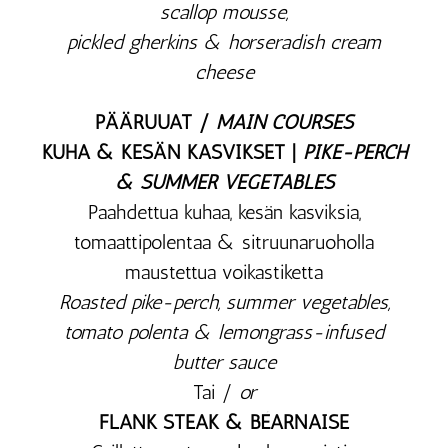
scallop mousse,
pickled gherkins & horseradish cream
cheese
PÄÄRUUAT /
MAIN COURSES
KUHA & KESÄN KASVIKSET |
PIKE-PERCH
& SUMMER VEGETABLES
Paahdettua kuhaa, kesän kasviksia,
tomaattipolentaa & sitruunaruoholla
maustettua voikastiketta
Roasted pike-perch, summer vegetables,
tomato polenta & lemongrass-infused
butter sauce
Tai /
or
FLANK STEAK & BÉARNAISE