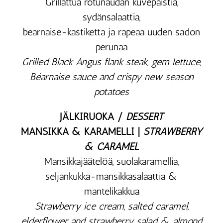
Grillattua rotunaudan kuvepaistia,
sydänsalaattia,
bearnaise-kastiketta ja rapeaa uuden sadon
perunaa
Grilled Black Ang
us flank steak, gem lettuce,
Béarnaise sauce and crispy new season
potatoes
JÄLKIRUOKA /
DESSERT
MANSIKKA & KARAMELLI |
STRAWBERRY
& CARAMEL
Mansikkajäätelöä, suolakaramellia,
seljankukka-mansikkasalaattia &
mantelikakkua
Strawberry ice cream, salted caramel,
elderflower and strawberry salad & almond