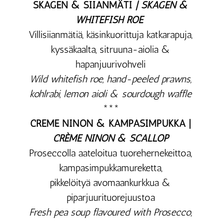
SKAGEN & SIIANMÄTI
| SKAGEN &
WHITEFISH ROE
Villisiianmätiä, käsinkuorittuja katkarapuja,
kyssäkaalta, sitruuna-aiolia &
hapanjuurivohveli
Wild whitefish roe, hand-peeled prawns,
kohlrabi, lemon aioli & sourdough waffle
***
CREME NINON & KAMPASIMPUKKA |
CRÈME NINON & SCALLOP
Proseccolla aateloitua tuorehernekeittoa,
kampasimpukkamureketta,
pikkelöityä avomaankurkkua &
piparjuurituorejuustoa
Fresh pea soup flavoured with Prosecco,